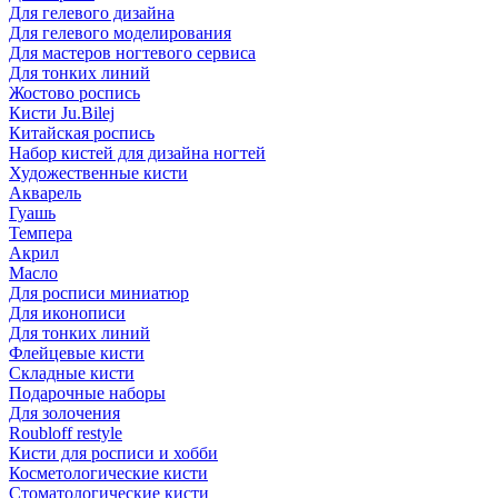
Для гелевого дизайна
Для гелевого моделирования
Для мастеров ногтевого сервиса
Для тонких линий
Жостово роспись
Кисти Ju.Bilej
Китайская роспись
Набор кистей для дизайна ногтей
Художественные кисти
Акварель
Гуашь
Темпера
Акрил
Масло
Для росписи миниатюр
Для иконописи
Для тонких линий
Флейцевые кисти
Складные кисти
Подарочные наборы
Для золочения
Roubloff restyle
Кисти для росписи и хобби
Косметологические кисти
Стоматологические кисти