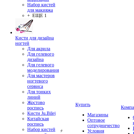
Набор кистей
для макияжа
+ ЕЩЕ 1
Кисти для дизайна
ногтей
Для акрила
Для гелевого
дизайна
Для гелевого
моделирования
Для мастеров
ногтевого
сервиса
Для тонких
линий
Жостово
Купить
Компа
роспись
Кисти Ju.Bilej
Магазины
Китайская
Оптовое
роспись
сотрудничество
Набор кистей
Условия