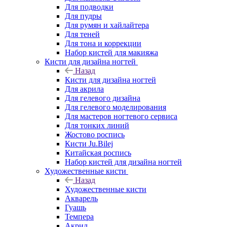
Для подводки
Для пудры
Для румян и хайлайтера
Для теней
Для тона и коррекции
Набор кистей для макияжа
Кисти для дизайна ногтей
Назад
Кисти для дизайна ногтей
Для акрила
Для гелевого дизайна
Для гелевого моделирования
Для мастеров ногтевого сервиса
Для тонких линий
Жостово роспись
Кисти Ju.Bilej
Китайская роспись
Набор кистей для дизайна ногтей
Художественные кисти
Назад
Художественные кисти
Акварель
Гуашь
Темпера
Акрил