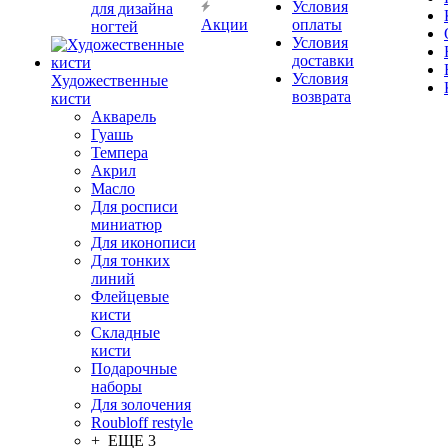
Условия
для дизайна
Акции
оплаты
ногтей
Условия
доставки
Условия
Художественные
возврата
кисти
Акварель
Гуашь
Темпера
Акрил
Масло
Для росписи
миниатюр
Для иконописи
Для тонких
линий
Флейцевые
кисти
Складные
кисти
Подарочные
наборы
Для золочения
Roubloff restyle
+ ЕЩЕ 3