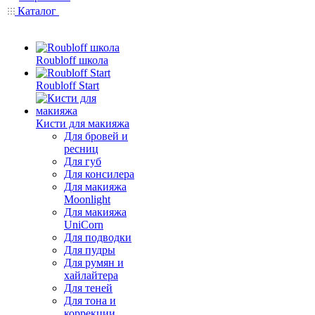
Каталог
Roubloff школа
Roubloff Start
Кисти для макияжа
Для бровей и
ресниц
Для губ
Для консилера
Для макияжа
Moonlight
Для макияжа
UniCorn
Для подводки
Для пудры
Для румян и
хайлайтера
Для теней
Для тона и
коррекции