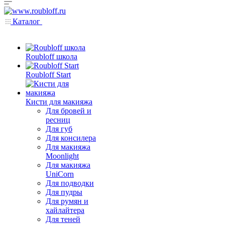
Каталог
Roubloff школа
Roubloff Start
Кисти для макияжа
Для бровей и
ресниц
Для губ
Для консилера
Для макияжа
Moonlight
Для макияжа
UniCorn
Для подводки
Для пудры
Для румян и
хайлайтера
Для теней