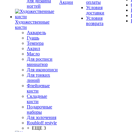
для дизайна
Акции
оплаты
ногтей
Условия
доставки
Условия
Художественные
возврата
кисти
Акварель
Гуашь
Темпера
Акрил
Масло
Для росписи
миниатюр
Для иконописи
Для тонких
линий
Флейцевые
кисти
Складные
кисти
Подарочные
наборы
Для золочения
Roubloff restyle
+ ЕЩЕ 3