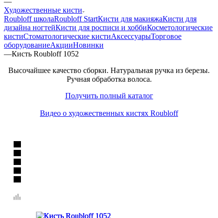
—
Художественные кисти
Roubloff школа
Roubloff Start
Кисти для макияжа
Кисти для
дизайна ногтей
Кисти для росписи и хобби
Косметологические
кисти
Стоматологические кисти
Аксессуары
Торговое
оборудование
Акции
Новинки
—
Кисть Roubloff 1052
Высочайшее качество сборки. Натуральная ручка из березы.
Ручная обработка волоса.
Получить полный каталог
Видео о художественных кистях Roubloff