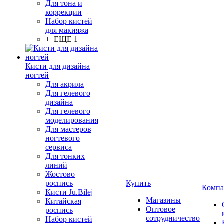
Для тона и
коррекции
Набор кистей
для макияжа
+ ЕЩЕ 1
Кисти для дизайна
ногтей
Для акрила
Для гелевого
дизайна
Для гелевого
моделирования
Для мастеров
ногтевого
сервиса
Для тонких
линий
Жостово
роспись
Купить
Компа
Кисти Ju.Bilej
Магазины
Китайская
Оптовое
роспись
сотрудничество
Набор кистей