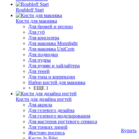
Roubloff Start
Кисти для макияжа
Для бровей и ресниц
Для губ
Для консилера
Для макияжа Moonlight
Для макияжа UniCorn
Для подводки
Для пудры
Для румян и хайлайтера
Для теней
Для тона и коррекции
Набор кистей для макияжа
+ ЕЩЕ 1
Кисти для дизайна ногтей
Для акрила
Для гелевого дизайна
Для гелевого моделирования
Для мастеров ногтевого сервиса
Для тонких линий
Купить
Жостово роспись
Кисти Ju.Bilej