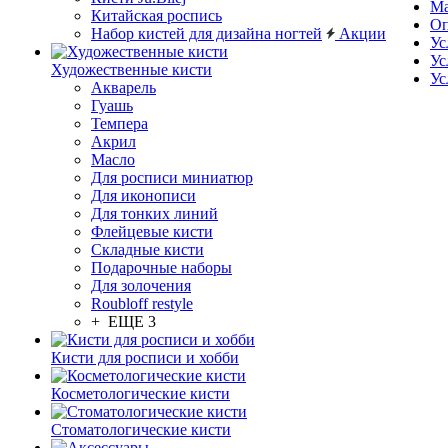
Ма
Китайская роспись
Оп
Набор кистей для дизайна ногтей
Акции
Ус
Ус
Художественные кисти
Ус
Акварель
Гуашь
Темпера
Акрил
Масло
Для росписи миниатюр
Для иконописи
Для тонких линий
Флейцевые кисти
Складные кисти
Подарочные наборы
Для золочения
Roubloff restyle
+ ЕЩЕ 3
Кисти для росписи и хобби
Косметологические кисти
Стоматологические кисти