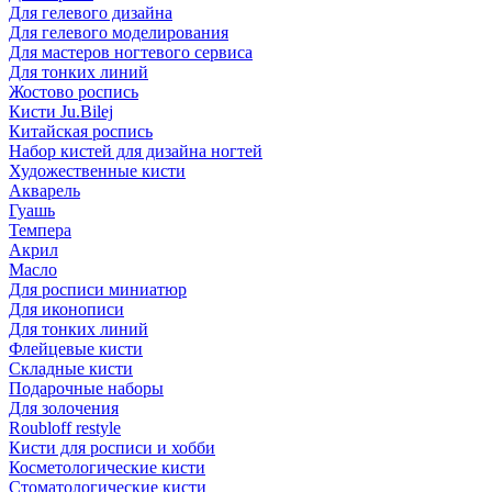
Для гелевого дизайна
Для гелевого моделирования
Для мастеров ногтевого сервиса
Для тонких линий
Жостово роспись
Кисти Ju.Bilej
Китайская роспись
Набор кистей для дизайна ногтей
Художественные кисти
Акварель
Гуашь
Темпера
Акрил
Масло
Для росписи миниатюр
Для иконописи
Для тонких линий
Флейцевые кисти
Складные кисти
Подарочные наборы
Для золочения
Roubloff restyle
Кисти для росписи и хобби
Косметологические кисти
Стоматологические кисти