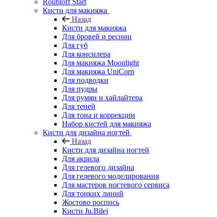
Roubloff Start
Кисти для макияжа
Назад
Кисти для макияжа
Для бровей и ресниц
Для губ
Для консилера
Для макияжа Moonlight
Для макияжа UniCorn
Для подводки
Для пудры
Для румян и хайлайтера
Для теней
Для тона и коррекции
Набор кистей для макияжа
Кисти для дизайна ногтей
Назад
Кисти для дизайна ногтей
Для акрила
Для гелевого дизайна
Для гелевого моделирования
Для мастеров ногтевого сервиса
Для тонких линий
Жостово роспись
Кисти Ju.Bilej