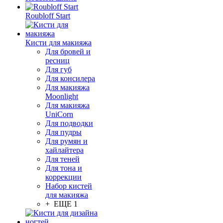
Roubloff Start
Кисти для макияжа
Для бровей и
ресниц
Для губ
Для консилера
Для макияжа
Moonlight
Для макияжа
UniCorn
Для подводки
Для пудры
Для румян и
хайлайтера
Для теней
Для тона и
коррекции
Набор кистей
для макияжа
+ ЕЩЕ 1