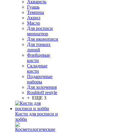
Акварель
Гуашь
Темпера
Акрил
Масло
Для росписи
миниатюр
Для иконописи
Для тонких
линий
Флейцевые
кисти
Складные
кисти
Подарочные
наборы
Для золочения
Roubloff restyle
+ ЕЩЕ 3
Кисти для росписи и
хобби