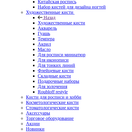
Китайская роспись
Набор кистей для дизайна ногтей
Художественные кисти
Назад
Художественные кисти
Акварель
Гуашь
Темпера
Акрил
Масло
Для росписи миниатюр
Для иконописи
Для тонких линий
Флейцевые кисти
Складные кисти
Подарочные наборы
Для золочения
Roubloff restyle
Кисти для росписи и хобби
Косметологические кисти
Стоматологические кисти
Аксессуары
Торговое оборудование
Акции
Новинки