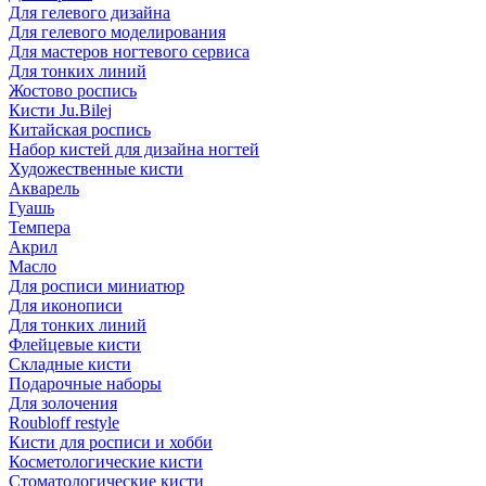
Для гелевого дизайна
Для гелевого моделирования
Для мастеров ногтевого сервиса
Для тонких линий
Жостово роспись
Кисти Ju.Bilej
Китайская роспись
Набор кистей для дизайна ногтей
Художественные кисти
Акварель
Гуашь
Темпера
Акрил
Масло
Для росписи миниатюр
Для иконописи
Для тонких линий
Флейцевые кисти
Складные кисти
Подарочные наборы
Для золочения
Roubloff restyle
Кисти для росписи и хобби
Косметологические кисти
Стоматологические кисти