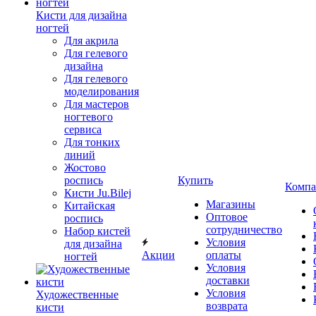
Кисти для дизайна
ногтей
Для акрила
Для гелевого
дизайна
Для гелевого
моделирования
Для мастеров
ногтевого
сервиса
Для тонких
линий
Жостово
роспись
Купить
Компа
Кисти Ju.Bilej
Магазины
Китайская
Оптовое
роспись
сотрудничество
Набор кистей
Условия
для дизайна
Акции
оплаты
ногтей
Условия
доставки
Условия
Художественные
возврата
кисти