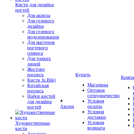
Кисти для дизайна
ногтей
Для акрила
Для гелевого
дизайна
Для гелевого
моделирования
Для мастеров
ногтевого
сервиса
Для тонких
линий
Жостово
роспись
Купить
Компа
Кисти Ju.Bilej
Магазины
Китайская
Оптовое
роспись
сотрудничество
Набор кистей
Условия
для дизайна
Акции
оплаты
ногтей
Условия
доставки
Условия
Художественные
возврата
кисти
Акварель