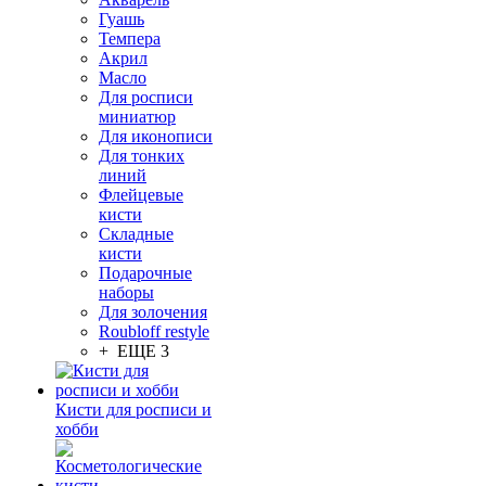
Гуашь
Темпера
Акрил
Масло
Для росписи
миниатюр
Для иконописи
Для тонких
линий
Флейцевые
кисти
Складные
кисти
Подарочные
наборы
Для золочения
Roubloff restyle
+ ЕЩЕ 3
Кисти для росписи и
хобби