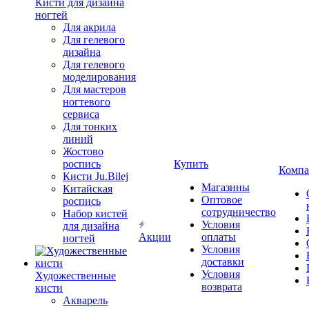
Кисти для дизайна
ногтей
Для акрила
Для гелевого
дизайна
Для гелевого
моделирования
Для мастеров
ногтевого
сервиса
Для тонких
линий
Жостово
роспись
Купить
Компа
Кисти Ju.Bilej
Магазины
Китайская
Оптовое
роспись
сотрудничество
Набор кистей
Условия
для дизайна
Акции
оплаты
ногтей
Условия
доставки
Условия
Художественные
возврата
кисти
Акварель