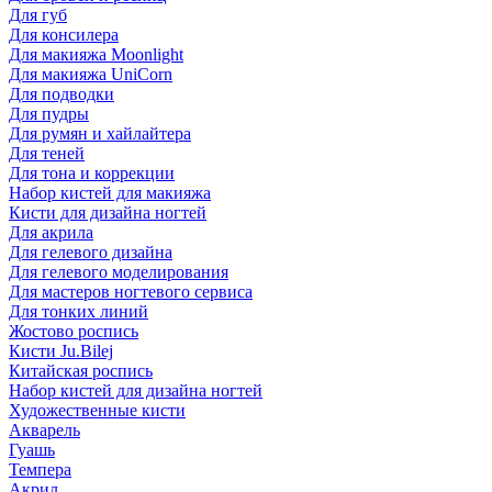
Для губ
Для консилера
Для макияжа Moonlight
Для макияжа UniCorn
Для подводки
Для пудры
Для румян и хайлайтера
Для теней
Для тона и коррекции
Набор кистей для макияжа
Кисти для дизайна ногтей
Для акрила
Для гелевого дизайна
Для гелевого моделирования
Для мастеров ногтевого сервиса
Для тонких линий
Жостово роспись
Кисти Ju.Bilej
Китайская роспись
Набор кистей для дизайна ногтей
Художественные кисти
Акварель
Гуашь
Темпера
Акрил