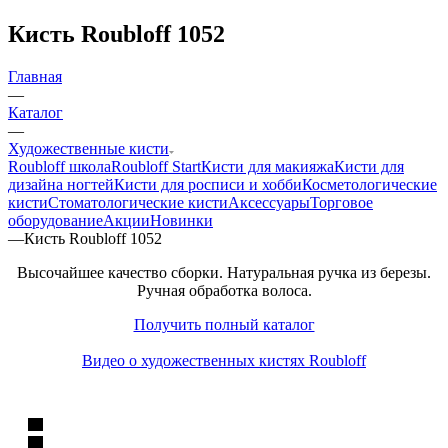
Кисть Roubloff 1052
Главная
—
Каталог
—
Художественные кисти
Roubloff школа
Roubloff Start
Кисти для макияжа
Кисти для
дизайна ногтей
Кисти для росписи и хобби
Косметологические
кисти
Стоматологические кисти
Аксессуары
Торговое
оборудование
Акции
Новинки
—
Кисть Roubloff 1052
Высочайшее качество сборки. Натуральная ручка из березы.
Ручная обработка волоса.
Получить полный каталог
Видео о художественных кистях Roubloff