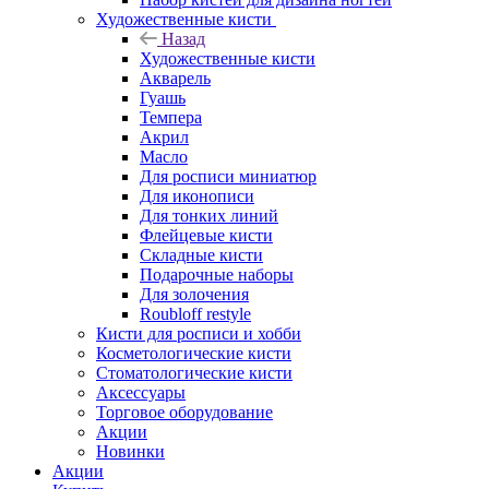
Художественные кисти
Назад
Художественные кисти
Акварель
Гуашь
Темпера
Акрил
Масло
Для росписи миниатюр
Для иконописи
Для тонких линий
Флейцевые кисти
Складные кисти
Подарочные наборы
Для золочения
Roubloff restyle
Кисти для росписи и хобби
Косметологические кисти
Стоматологические кисти
Аксессуары
Торговое оборудование
Акции
Новинки
Акции