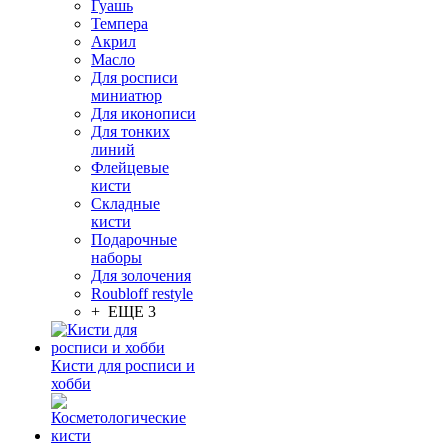
Гуашь
Темпера
Акрил
Масло
Для росписи
миниатюр
Для иконописи
Для тонких
линий
Флейцевые
кисти
Складные
кисти
Подарочные
наборы
Для золочения
Roubloff restyle
+ ЕЩЕ 3
Кисти для росписи и
хобби