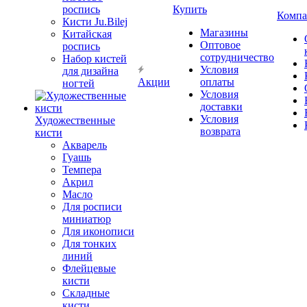
роспись
Купить
Компа
Кисти Ju.Bilej
Магазины
Китайская
Оптовое
роспись
сотрудничество
Набор кистей
Условия
для дизайна
Акции
оплаты
ногтей
Условия
доставки
Условия
Художественные
возврата
кисти
Акварель
Гуашь
Темпера
Акрил
Масло
Для росписи
миниатюр
Для иконописи
Для тонких
линий
Флейцевые
кисти
Складные
кисти