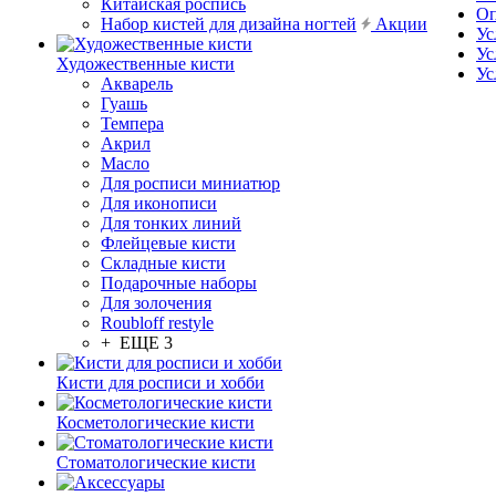
Китайская роспись
Оп
Набор кистей для дизайна ногтей
Акции
Ус
Ус
Художественные кисти
Ус
Акварель
Гуашь
Темпера
Акрил
Масло
Для росписи миниатюр
Для иконописи
Для тонких линий
Флейцевые кисти
Складные кисти
Подарочные наборы
Для золочения
Roubloff restyle
+ ЕЩЕ 3
Кисти для росписи и хобби
Косметологические кисти
Стоматологические кисти