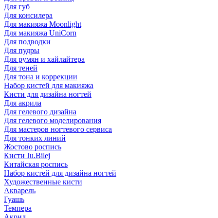
Для губ
Для консилера
Для макияжа Moonlight
Для макияжа UniCorn
Для подводки
Для пудры
Для румян и хайлайтера
Для теней
Для тона и коррекции
Набор кистей для макияжа
Кисти для дизайна ногтей
Для акрила
Для гелевого дизайна
Для гелевого моделирования
Для мастеров ногтевого сервиса
Для тонких линий
Жостово роспись
Кисти Ju.Bilej
Китайская роспись
Набор кистей для дизайна ногтей
Художественные кисти
Акварель
Гуашь
Темпера
Акрил