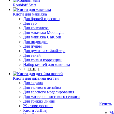
Roubloff Start
Кисти для макияжа
Для бровей и ресниц
Для губ
Для консилера
Для макияжа Moonlight
Для макияжа UniCorn
Для подводки
Для пудры
Для румян и хайлайтера
Для теней
Для тона и коррекции
Набор кистей для макияжа
+ ЕЩЕ 1
Кисти для дизайна ногтей
Для акрила
Для гелевого дизайна
Для гелевого моделирования
Для мастеров ногтевого сервиса
Для тонких линий
Купить
Жостово роспись
Кисти Ju.Bilej
Ма