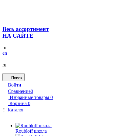
Весь ассортимент
НА САЙТЕ
ru
en
ru
Поиск
Войти
Сравнение
0
Избранные товары
0
Корзина
0
Каталог
Roubloff школа