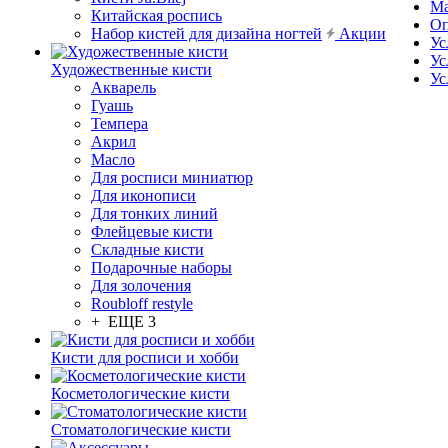
Ма
Китайская роспись
Оп
Набор кистей для дизайна ногтей
Акции
Ус
Ус
Художественные кисти
Ус
Акварель
Гуашь
Темпера
Акрил
Масло
Для росписи миниатюр
Для иконописи
Для тонких линий
Флейцевые кисти
Складные кисти
Подарочные наборы
Для золочения
Roubloff restyle
+ ЕЩЕ 3
Кисти для росписи и хобби
Косметологические кисти
Стоматологические кисти