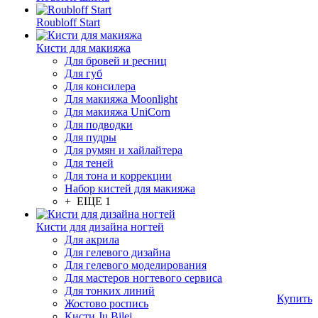
Roubloff Start
Кисти для макияжа
Для бровей и ресниц
Для губ
Для консилера
Для макияжа Moonlight
Для макияжа UniCorn
Для подводки
Для пудры
Для румян и хайлайтера
Для теней
Для тона и коррекции
Набор кистей для макияжа
+ ЕЩЕ 1
Кисти для дизайна ногтей
Для акрила
Для гелевого дизайна
Для гелевого моделирования
Для мастеров ногтевого сервиса
Для тонких линий
Купить
Жостово роспись
Кисти Ju.Bilej