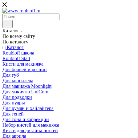
Каталог
По всему сайту
По каталогу
Каталог
Roubloff школа
Roubloff Start
Кисти для макияжа
Для бровей и ресниц
Для губ
Для консилера
Для макияжа Moonlight
Для макияжа UniCorn
Для подводки
Для пудры
Для румян и хайлайтера
Для теней
Для тона и коррекции
Набор кистей для макияжа
Кисти для дизайна ногтей
Для акрила