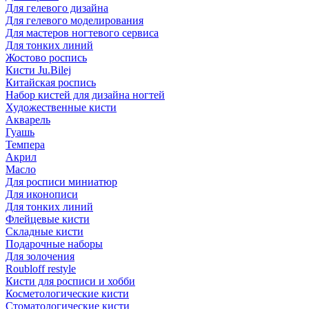
Для гелевого дизайна
Для гелевого моделирования
Для мастеров ногтевого сервиса
Для тонких линий
Жостово роспись
Кисти Ju.Bilej
Китайская роспись
Набор кистей для дизайна ногтей
Художественные кисти
Акварель
Гуашь
Темпера
Акрил
Масло
Для росписи миниатюр
Для иконописи
Для тонких линий
Флейцевые кисти
Складные кисти
Подарочные наборы
Для золочения
Roubloff restyle
Кисти для росписи и хобби
Косметологические кисти
Стоматологические кисти